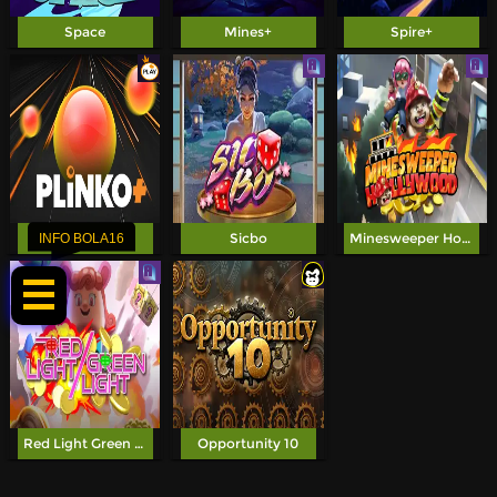
Space
Mines+
Spire+
Plinko+
Sicbo
Minesweeper Hollywood
INFO BOLA16
Red Light Green Light
Opportunity 10